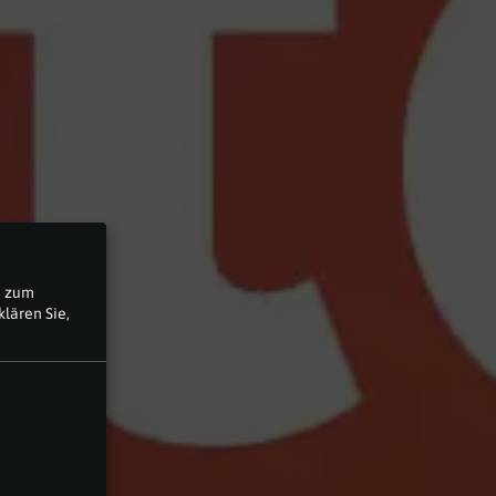
n zum
lären Sie,