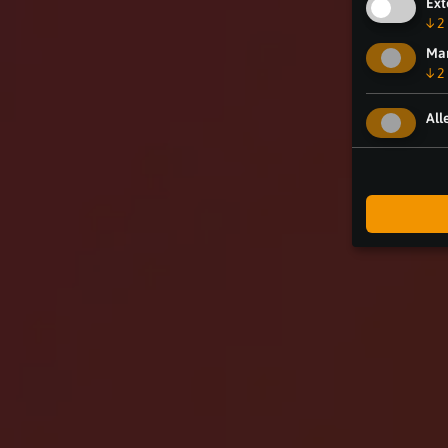
Ext
↓
2
Mar
↓
2
All