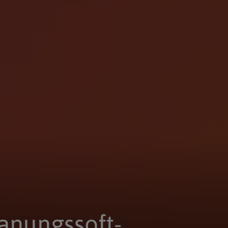
a­nungs­soft­