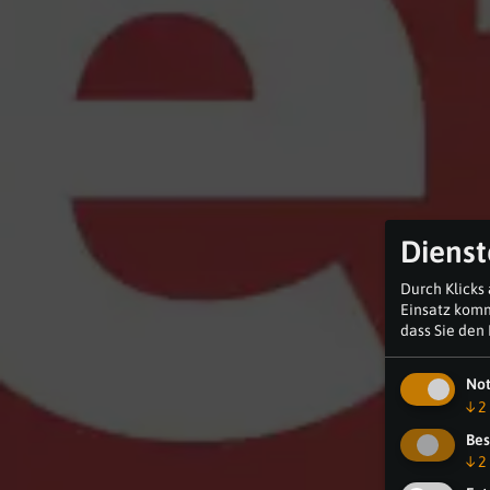
Dienst
Durch Klicks
Einsatz komm
dass Sie den
No
↓
2
Bes
↓
2