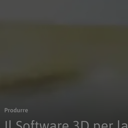
Produrre
Il Software 3D per l