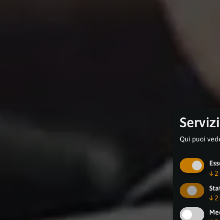
Serviz
Qui puoi vede
Ess
↓
2
Sta
↓
2
Med