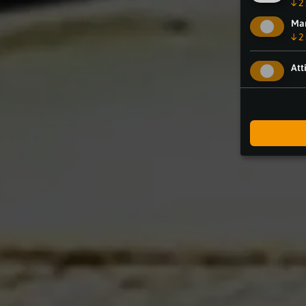
↓
2
Mar
↓
2
Att